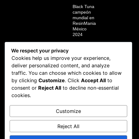
Black Tuna
campeón
mundial en
ResinMania
México
2024
Black Tuna
en la Calyx
We respect your privacy
Art
Cookies help us improve your experience,
Cannabis
deliver personalized content, and analyze
Cup 2025:
Orgullo
traffic. You can choose which cookies to allow
colombiano
by clicking
Customize
. Click
Accept All
to
en tierras
consent or
Reject All
to decline non-essential
checas
cookies.
Black Tuna:
Inolvidable
Spannabis
Customize
Reject All