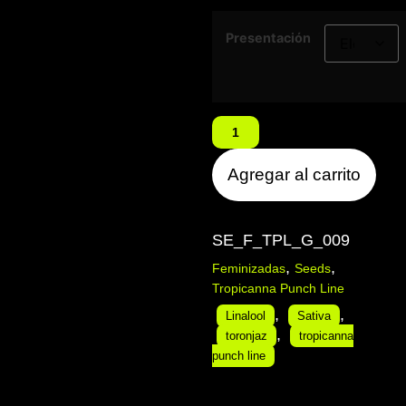
Presentación
Agregar al carrito
SE_F_TPL_G_009
,
,
Feminizadas
Seeds
Tropicanna Punch Line
,
,
Linalool
Sativa
,
toronjaz
tropicanna
punch line