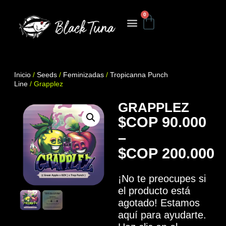
0
Inicio
/
Seeds
/
Feminizadas
/
Tropicanna Punch
Line
/ Grapplez
GRAPPLEZ
$
90.000
–
$
200.000
¡No te preocupes si
el producto está
agotado! Estamos
aquí para ayudarte.