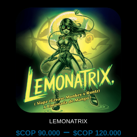
LEMONATRIX
–
$
90.000
$
120.000