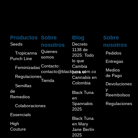
Productos
Sobre
Blog
Sobre
Seeds
Decreto
nosotros
nosotros
1138 de
Quienes
Pedidos
Tropicanna
2025: Todo
somos
Punch Line
lo que
Entregas
Contacto:
Cambia
Feminizadas
Medios
contacto@blacktuna.com.co
para el
de Pago
Regulaciones
Cannabis en
Tienda
Colombia
Devoluciones
Semillas
y
de
Black Tuna
Reembolsos
Remedios
en
Spannabis
Regulaciones
Colaboraciones
2025
Essencials
Black Tuna
High
en Mary
Couture
Jane Berlín
2025