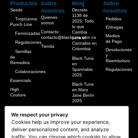
Productos
Sobre
Blog
Sobre
Seeds
Decreto
nosotros
nosotros
1138 de
Quienes
Pedidos
Tropicanna
2025: Todo
somos
Punch Line
lo que
Entregas
Contacto:
Cambia
Feminizadas
Medios
contacto@blacktuna.com.co
para el
de Pago
Regulaciones
Cannabis en
Tienda
Colombia
Devoluciones
Semillas
y
de
Black Tuna
Reembolsos
Remedios
en
Spannabis
Regulaciones
Colaboraciones
2025
Essencials
Black Tuna
High
en Mary
Couture
Jane Berlín
2025
Black Tuna
We respect your privacy
campeón
mundial en
Cookies help us improve your experience,
ResinMania
deliver personalized content, and analyze
México
traffic. You can choose which cookies to allow