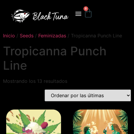
0
Inicio
/
Seeds
/
Feminizadas
/ Tropicanna Punch Line
Tropicanna Punch
Line
Mostrando los 13 resultados