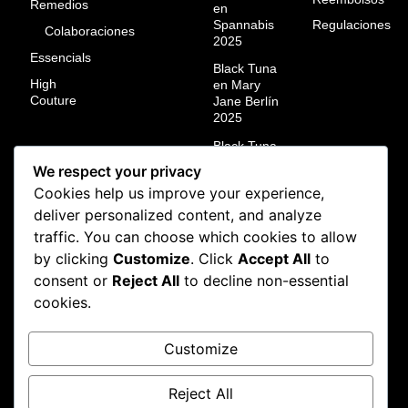
Remedios
en
Spannabis
Regulaciones
Colaboraciones
2025
Essencials
Black Tuna
High
en Mary
Couture
Jane Berlín
2025
Black Tuna
campeón
We respect your privacy
mundial en
Cookies help us improve your experience,
ResinMania
México
deliver personalized content, and analyze
2024
traffic. You can choose which cookies to allow
Black Tuna
by clicking
Customize
. Click
Accept All
to
en la Calyx
consent or
Reject All
to decline non-essential
Art
cookies.
Cannabis
Cup 2025:
Orgullo
Customize
colombiano
en tierras
checas
Reject All