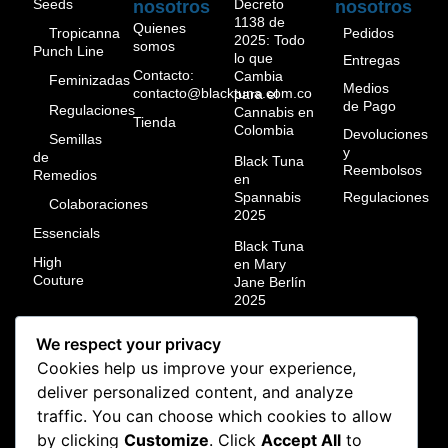
Seeds
Decreto
nosotros
nosotros
1138 de
Quienes
Pedidos
Tropicanna
2025: Todo
somos
Punch Line
lo que
Entregas
Contacto:
Cambia
Feminizadas
Medios
contacto@blacktuna.com.co
para el
de Pago
Regulaciones
Cannabis en
Tienda
Colombia
Devoluciones
Semillas
y
de
Black Tuna
Reembolsos
Remedios
en
Spannabis
Regulaciones
Colaboraciones
2025
Essencials
Black Tuna
High
en Mary
Couture
Jane Berlín
2025
Black Tuna
We respect your privacy
campeón
Cookies help us improve your experience,
mundial en
ResinMania
deliver personalized content, and analyze
México
traffic. You can choose which cookies to allow
2024
by clicking
Customize
. Click
Accept All
to