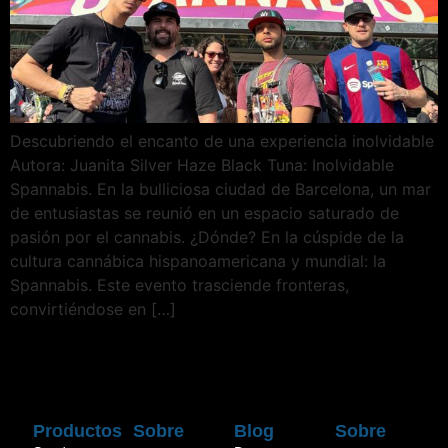
Descubriendo el encanto de una experiencia inolvidable
Autora: Juanita Silver Haze Black Tuna: Inolvidable
Spannabis. En la bulliciosa ciudad de Barcelona, un mar
de entusiastas se reunió en un espacio saturado de
pasión por el cannabis. ¿Dónde? En la cúspide de la
cultura cannábica hispanoamericana y mundial: la
Spannabis. Este evento trasciende fronteras,
convirtiéndose en […]
Productos
Sobre
Blog
Sobre