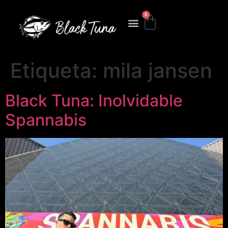
0
Etiqueta:
mila jansen
Black Tuna: Inolvidable
Spannabis