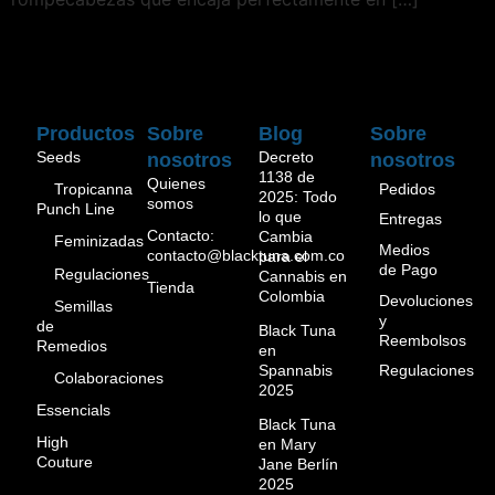
Productos
Sobre
Blog
Sobre
Seeds
Decreto
nosotros
nosotros
1138 de
Quienes
Pedidos
Tropicanna
2025: Todo
somos
Punch Line
lo que
Entregas
Contacto:
Cambia
Feminizadas
Medios
contacto@blacktuna.com.co
para el
de Pago
Regulaciones
Cannabis en
Tienda
Colombia
Devoluciones
Semillas
y
de
Black Tuna
Reembolsos
Remedios
en
Spannabis
Regulaciones
Colaboraciones
2025
Essencials
Black Tuna
High
en Mary
Couture
Jane Berlín
2025