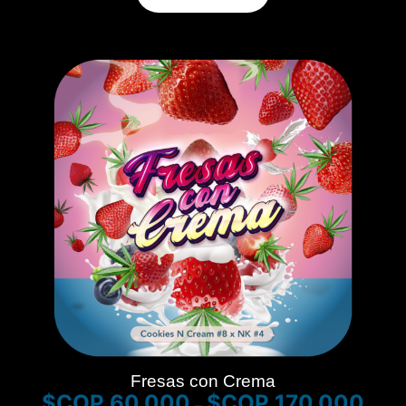
Fresas con Crema
$
60.000
$
170.000
–