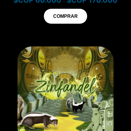
$
60.000
$
170.000
–
COMPRAR