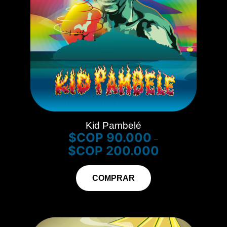
Kid Pambelé
$
90.000
–
$
200.000
COMPRAR