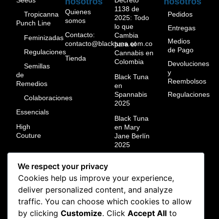
Seeds
Decreto
nosotros
nosotros
1138 de
Quienes
Pedidos
Tropicanna
2025: Todo
somos
Punch Line
lo que
Entregas
Contacto:
Cambia
Feminizadas
Medios
contacto@blacktuna.com.co
para el
de Pago
Regulaciones
Cannabis en
Tienda
Colombia
Devoluciones
Semillas
y
de
Black Tuna
Reembolsos
Remedios
en
Spannabis
Regulaciones
Colaboraciones
2025
Essencials
Black Tuna
High
en Mary
Couture
Jane Berlín
2025
Black Tuna
We respect your privacy
campeón
Cookies help us improve your experience,
mundial en
ResinMania
deliver personalized content, and analyze
México
traffic. You can choose which cookies to allow
2024
by clicking
Customize
. Click
Accept All
to
Black Tuna