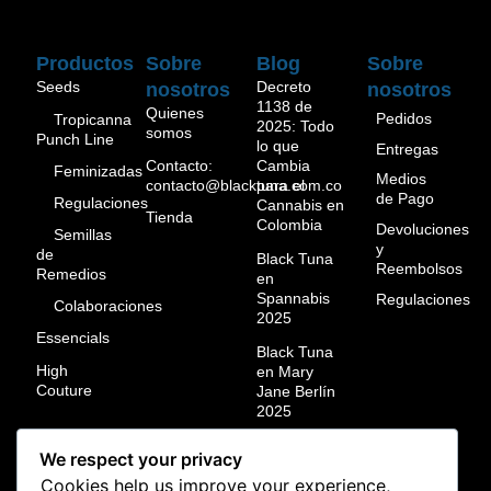
Productos
Sobre
Blog
Sobre
Seeds
Decreto
nosotros
nosotros
1138 de
Quienes
Pedidos
Tropicanna
2025: Todo
somos
Punch Line
lo que
Entregas
Contacto:
Cambia
Feminizadas
Medios
contacto@blacktuna.com.co
para el
de Pago
Regulaciones
Cannabis en
Tienda
Colombia
Devoluciones
Semillas
y
de
Black Tuna
Reembolsos
Remedios
en
Spannabis
Regulaciones
Colaboraciones
2025
Essencials
Black Tuna
High
en Mary
Couture
Jane Berlín
2025
Black Tuna
We respect your privacy
campeón
Cookies help us improve your experience,
mundial en