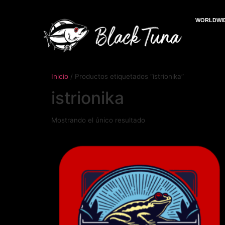
WORLDWID
Inicio
/ Productos etiquetados “istrionika”
istrionika
Mostrando el único resultado