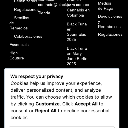
Feminizadas
Medios
contacto@blacktuna.com.co
para el
de Pago
Regulaciones
Cannabis en
Tienda
Colombia
Devoluciones
Semillas
y
de
Black Tuna
Reembolsos
Remedios
en
Spannabis
Regulaciones
Colaboraciones
2025
Essencials
Black Tuna
High
en Mary
Couture
Jane Berlín
2025
Black Tuna
We respect your privacy
campeón
Cookies help us improve your experience,
mundial en
ResinMania
deliver personalized content, and analyze
México
traffic. You can choose which cookies to allow
2024
by clicking
Customize
. Click
Accept All
to
Black Tuna
consent or
Reject All
to decline non-essential
en la Calyx
cookies.
Art
Cannabis
Cup 2025: