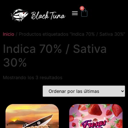
0
Inicio
/ Productos etiquetados “Indica 70% / Sativa 30%”
Indica 70% / Sativa
30%
Mostrando los 3 resultados