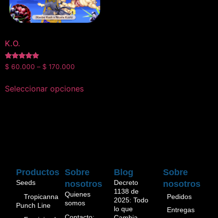
K.O.
Valorado en
$
60.000
–
$
170.000
5.00
de 5
Seleccionar opciones
Productos
Sobre
Blog
Sobre
Seeds
Decreto
nosotros
nosotros
1138 de
Quienes
Pedidos
Tropicanna
2025: Todo
somos
Punch Line
lo que
Entregas
Contacto:
Cambia