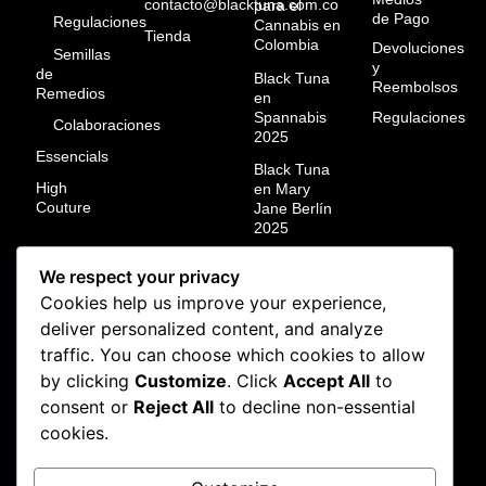
contacto@blacktuna.com.co
para el
de Pago
Regulaciones
Cannabis en
Tienda
Colombia
Devoluciones
Semillas
y
de
Black Tuna
Reembolsos
Remedios
en
Spannabis
Regulaciones
Colaboraciones
2025
Essencials
Black Tuna
High
en Mary
Couture
Jane Berlín
2025
Black Tuna
We respect your privacy
campeón
mundial en
Cookies help us improve your experience,
ResinMania
deliver personalized content, and analyze
México
traffic. You can choose which cookies to allow
2024
by clicking
Customize
. Click
Accept All
to
Black Tuna
consent or
Reject All
to decline non-essential
en la Calyx
cookies.
Art
Cannabis
Cup 2025: