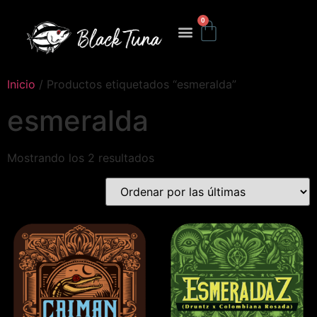
0
Inicio
/ Productos etiquetados “esmeralda”
esmeralda
Mostrando los 2 resultados